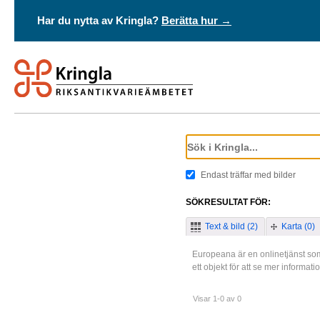
Har du nytta av Kringla?
Berätta hur →
Endast träffar med bilder
SÖKRESULTAT FÖR:
Text & bild (2)
Karta (0)
Europeana är en onlinetjänst som
ett objekt för att se mer informat
Visar 1-0 av 0