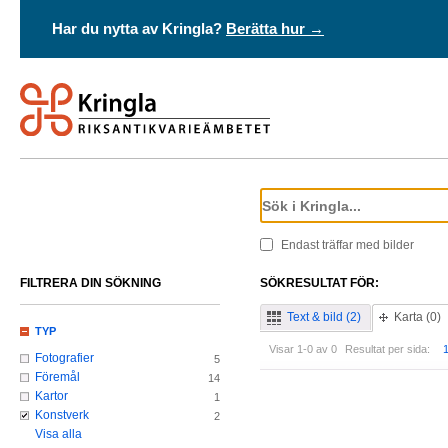
Har du nytta av Kringla?
Berätta hur →
Endast träffar med bilder
FILTRERA DIN SÖKNING
SÖKRESULTAT FÖR:
Text & bild (2)
Karta (0)
TYP
Visar 1-0 av 0
Resultat per sida:
Fotografier
5
Föremål
14
Kartor
1
Konstverk
2
Visa alla