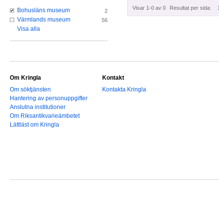
Visar 1-0 av 0
Resultat per sida:
Bohusläns museum
2
Värmlands museum
56
Visa alla
Om Kringla
Kontakt
Om söktjänsten
Kontakta Kringla
Hantering av personuppgifter
Anslutna institutioner
Om Riksantikvarieämbetet
Lättläst om Kringla