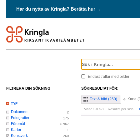
Har du nytta av Kringla?
Berätta hur →
Endast träffar med bilder
FILTRERA DIN SÖKNING
SÖKRESULTAT FÖR:
Text & bild (260)
Karta (
TYP
Visar 1-0 av 0
Resultat per sida:
Dokument
2
Fotografier
175
Föremål
6 967
Kartor
1
Konstverk
260