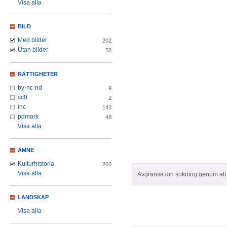
Visa alla
BILD
Med bilder
202
Utan bilder
58
RÄTTIGHETER
by-nc-nd
9
cc0
2
inc
143
pdmark
48
Visa alla
ÄMNE
Kulturhistoria
260
Visa alla
Avgränsa din sökning genom att z
LANDSKAP
Visa alla