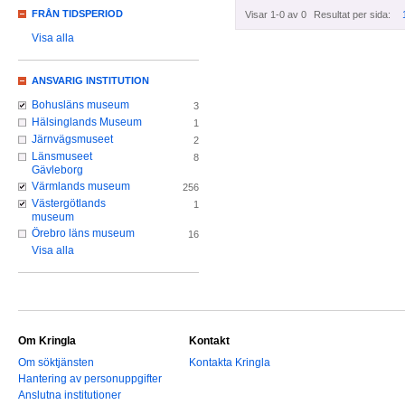
FRÅN TIDSPERIOD
Visar 1-0 av 0
Resultat per sida:
Visa alla
ANSVARIG INSTITUTION
Bohusläns museum
3
Hälsinglands Museum
1
Järnvägsmuseet
2
Länsmuseet
8
Gävleborg
Värmlands museum
256
Västergötlands
1
museum
Örebro läns museum
16
Visa alla
Om Kringla
Kontakt
Om söktjänsten
Kontakta Kringla
Hantering av personuppgifter
Anslutna institutioner