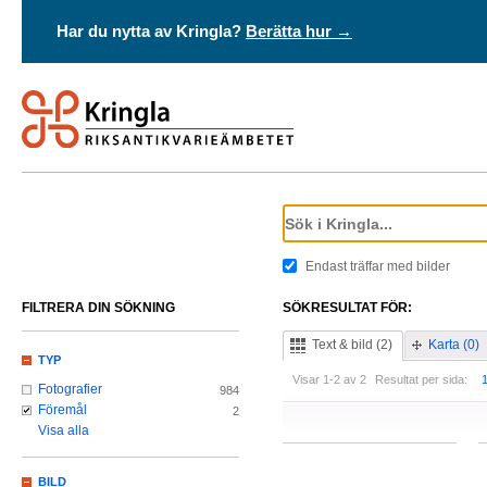
Har du nytta av Kringla?
Berätta hur →
Endast träffar med bilder
FILTRERA DIN SÖKNING
SÖKRESULTAT FÖR:
Text & bild (2)
Karta (0)
TYP
Visar 1-2 av 2
Resultat per sida:
Fotografier
984
Föremål
2
Visa alla
BILD