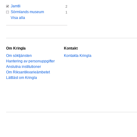
Jamtli
2
Sörmlands museum
1
Visa alla
Om Kringla
Kontakt
Om söktjänsten
Kontakta Kringla
Hantering av personuppgifter
Anslutna institutioner
Om Riksantikvarieämbetet
Lättläst om Kringla