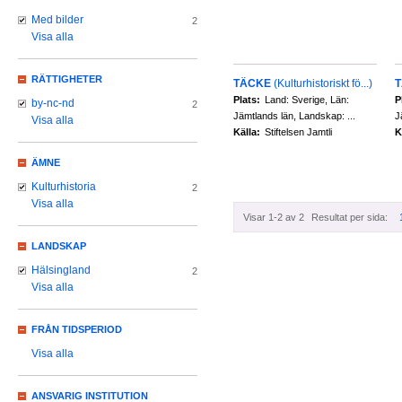
Med bilder
2
Visa alla
RÄTTIGHETER
TÄCKE
(Kulturhistoriskt fö...)
Plats:
Land: Sverige, Län:
P
by-nc-nd
2
Jämtlands län, Landskap: ...
J
Visa alla
Källa:
Stiftelsen Jamtli
K
ÄMNE
Kulturhistoria
2
Visa alla
Visar 1-2 av 2
Resultat per sida:
LANDSKAP
Hälsingland
2
Visa alla
FRÅN TIDSPERIOD
Visa alla
ANSVARIG INSTITUTION