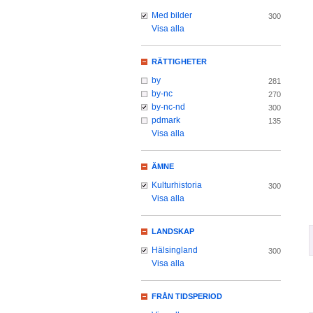
Med bilder
300
Visa alla
RÄTTIGHETER
by
281
by-nc
270
by-nc-nd
300
pdmark
135
Visa alla
ÄMNE
Kulturhistoria
300
Visa alla
LANDSKAP
Hälsingland
300
Visa alla
FRÅN TIDSPERIOD