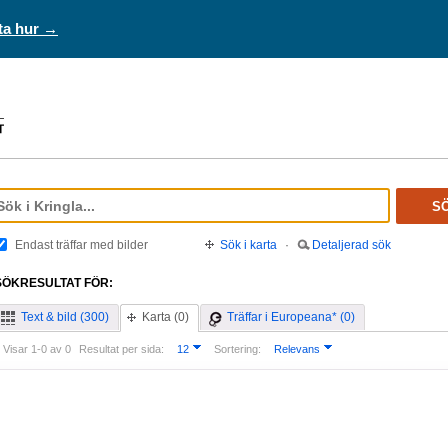
ta hur →
S
Endast träffar med bilder
Sök i karta
·
Detaljerad sök
SÖKRESULTAT FÖR:
Text & bild (300)
Karta (0)
Träffar i Europeana* (0)
Visar 1-0 av 0
Resultat per sida:
12
Sortering:
Relevans