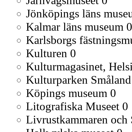
Järnvägsmuseet
0
Jönköpings läns muse
Kalmar läns museum
Karlsborgs fästnings
Kulturen
0
Kulturmagasinet, Hels
Kulturparken Småland
Köpings museum
0
Litografiska Museet
0
Livrustkammaren och S