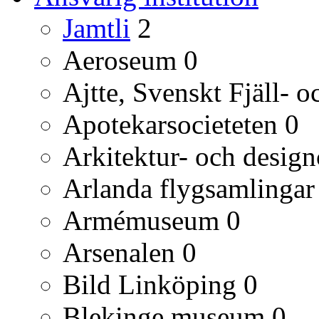
Jamtli
2
Aeroseum
0
Ajtte, Svenskt Fjäll-
Apotekarsocieteten
0
Arkitektur- och desig
Arlanda flygsamlingar
Armémuseum
0
Arsenalen
0
Bild Linköping
0
Blekinge museum
0