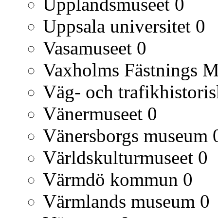
Upplandsmuseet
0
Uppsala universitet
0
Vasamuseet
0
Vaxholms Fästnings 
Väg- och trafikhistori
Vänermuseet
0
Vänersborgs museum
Världskulturmuseet
0
Värmdö kommun
0
Värmlands museum
0