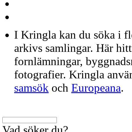
I Kringla kan du söka i f
arkivs samlingar. Här hit
fornlämningar, byggnads
fotografier. Kringla anv
samsök
och
Europeana
.
Vad söker du?