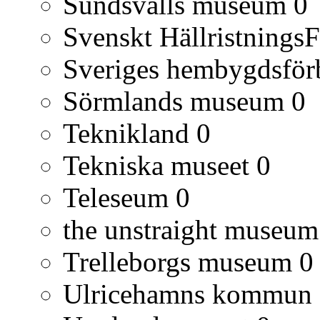
Sundsvalls museum
0
Svenskt Hällristnings
Sveriges hembygdsfö
Sörmlands museum
0
Teknikland
0
Tekniska museet
0
Teleseum
0
the unstraight museum
Trelleborgs museum
0
Ulricehamns kommun