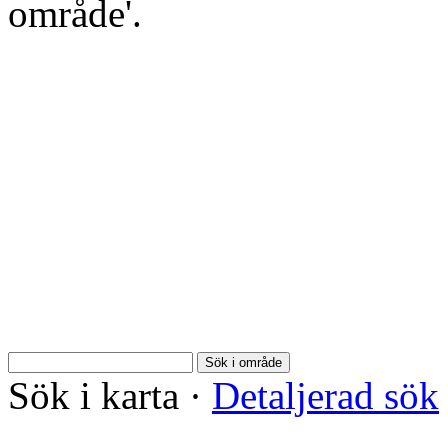
område'.
Sök i område
Sök i karta
·
Detaljerad sök