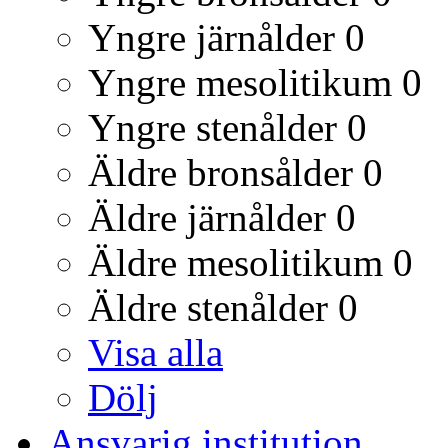
Yngre järnålder
0
Yngre mesolitikum
0
Yngre stenålder
0
Äldre bronsålder
0
Äldre järnålder
0
Äldre mesolitikum
0
Äldre stenålder
0
Visa alla
Dölj
Ansvarig institution