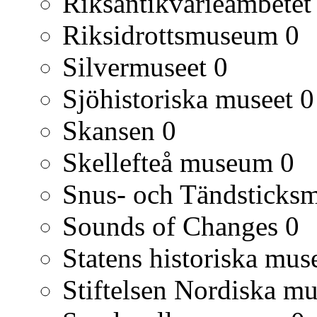
Riksantikvarieämbetet
Riksidrottsmuseum
0
Silvermuseet
0
Sjöhistoriska museet
0
Skansen
0
Skellefteå museum
0
Snus- och Tändsticks
Sounds of Changes
0
Statens historiska mu
Stiftelsen Nordiska mu