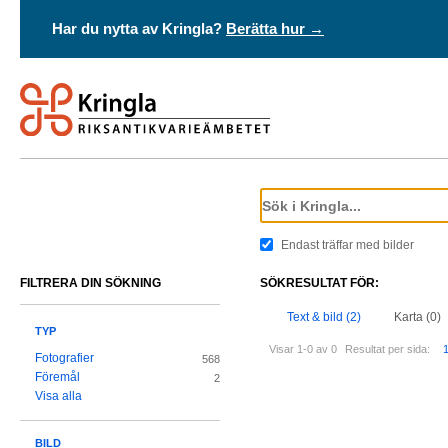
Har du nytta av Kringla?
Berätta hur →
Endast träffar med bilder
FILTRERA DIN SÖKNING
SÖKRESULTAT FÖR:
Text & bild (2)
Karta (0)
TYP
Visar 1-0 av 0
Resultat per sida:
Fotografier
568
Föremål
2
Visa alla
BILD