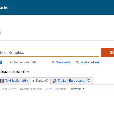
ta hur →
S
Endast träffar med bilder
Sök i karta
·
Detaljerad sök
SÖKRESULTAT FÖR:
Text & bild (198)
Karta (0)
Träffar i Europeana* (0)
Visar 1-0 av 0
Resultat per sida:
12
Sortering:
Relevans