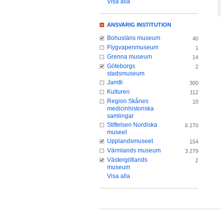
Visa alla
ANSVARIG INSTITUTION
Bohusläns museum
40
Flygvapenmuseum
1
Grenna museum
14
Göteborgs
2
stadsmuseum
Jamtli
300
Kulturen
112
Region Skånes
10
medicinhistoriska
samlingar
Stiftelsen Nordiska
6 270
museet
Upplandsmuseet
154
Värmlands museum
3 279
Västergötlands
2
museum
Visa alla