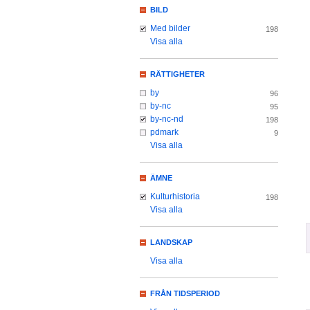
BILD
Med bilder
198
Visa alla
RÄTTIGHETER
by
96
by-nc
95
by-nc-nd
198
pdmark
9
Visa alla
ÄMNE
Kulturhistoria
198
Visa alla
LANDSKAP
Visa alla
FRÅN TIDSPERIOD