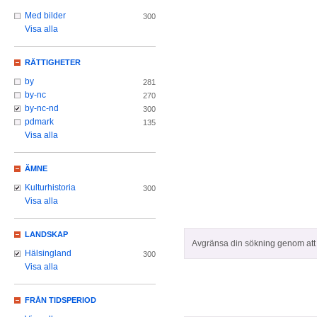
Med bilder
300
Visa alla
RÄTTIGHETER
by
281
by-nc
270
by-nc-nd
300
pdmark
135
Visa alla
ÄMNE
Kulturhistoria
300
Visa alla
LANDSKAP
Avgränsa din sökning genom att z
Hälsingland
300
Visa alla
FRÅN TIDSPERIOD