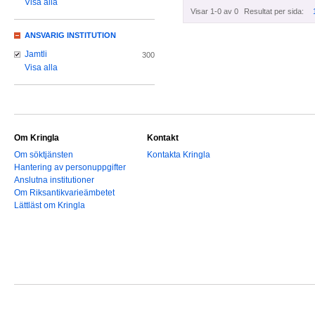
Visa alla
Visar 1-0 av 0
Resultat per sida:
ANSVARIG INSTITUTION
Jamtli
300
Visa alla
Om Kringla
Kontakt
Om söktjänsten
Kontakta Kringla
Hantering av personuppgifter
Anslutna institutioner
Om Riksantikvarieämbetet
Lättläst om Kringla