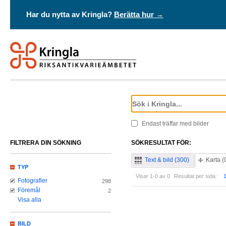
Har du nytta av Kringla?
Berätta hur →
Endast träffar med bilder
FILTRERA DIN SÖKNING
SÖKRESULTAT FÖR:
Text & bild (300)
Karta (
TYP
Visar 1-0 av 0
Resultat per sida:
Fotografier
298
Föremål
2
Visa alla
BILD