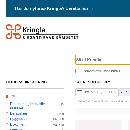
Har du nytta av Kringla?
Berätta hur →
Endast träffar med bilder
FILTRERA DIN SÖKNING
SÖKRESULTAT FÖR:
Text & bild (988 778)
Ka
TYP
Visar 1-12 av 988 778
Resultat per 
Bearbetning/interaktiva
15
resurser
Berättelser
409
Byggnader
144 388
Dokument
806 748