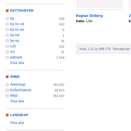
RÄTTIGHETER
Ragnar Östberg
J
by
159
Källa:
LSH
K
by-nc-nd
913
by-nc-sa
5
by-nd
1
by-sa
31
cc0
122
Visar 1-12 av 988 778
Resultat per 
inc
31
pdmark
1 924
Visa alla
ÄMNE
Arkeologi
763 637
Kulturhistoria
89 874
Miljö
763 637
Visa alla
LANDSKAP
Visa alla