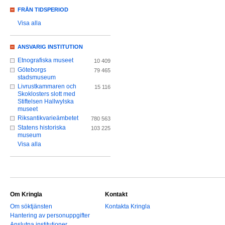
FRÅN TIDSPERIOD
Visa alla
ANSVARIG INSTITUTION
Etnografiska museet
10 409
Göteborgs
79 465
stadsmuseum
Livrustkammaren och
15 116
Skoklosters slott med
Stiftelsen Hallwylska
museet
Riksantikvarieämbetet
780 563
Statens historiska
103 225
museum
Visa alla
Om Kringla
Kontakt
Om söktjänsten
Kontakta Kringla
Hantering av personuppgifter
Anslutna institutioner