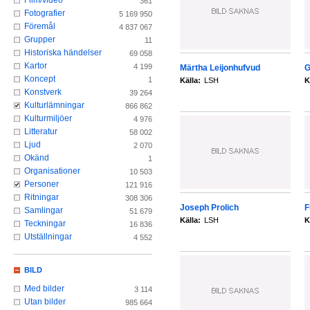
Film/video
361
Fotografier
5 169 950
Föremål
4 837 067
Grupper
11
Historiska händelser
69 058
Kartor
4 199
Märtha Leijonhufvud
G
Koncept
1
Källa:
LSH
K
Konstverk
39 264
Kulturlämningar
866 862
Kulturmiljöer
4 976
Litteratur
58 002
Ljud
2 070
Okänd
1
Organisationer
10 503
Personer
121 916
Ritningar
308 306
Joseph Prolich
F
Samlingar
51 679
Källa:
LSH
K
Teckningar
16 836
Utställningar
4 552
BILD
Med bilder
3 114
Utan bilder
985 664