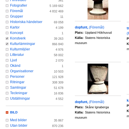
Film/video
361
Fotografier
5 169 662
Föremål
4 832 469
Grupper
11
Historiska händelser
69 058
dopfunt,
(Föremål)
Kartor
4 199
t
Plats:
Uppland Hökhuvud
Koncept
(
1
Källa:
Statens historiska
Konstverk
P
39 263
museum
Kulturlämningar
K
866 840
m
Kulturmiljöer
4 976
Litteratur
58 002
Ljud
2 070
Okänd
1
Organisationer
10 503
Personer
121 928
Ritningar
308 309
Samlingar
51 678
Teckningar
16 836
Utställningar
4 552
k
dopfunt,
(Föremål)
P
Plats:
Skåne Ignaberga
K
Källa:
Statens historiska
BILD
m
museum
Med bilder
35 867
Utan bilder
870 236