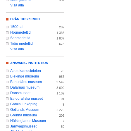
337
Visa alla
FRÅN TIDSPERIOD
1500-tal
287
Högmedeltid
1 336
Senmedeltid
1 837
Tidig medeltid
678
Visa alla
ANSVARIG INSTITUTION
Apotekarsocieteten
76
Blekinge museum
987
Bohusläns museum
3 549
Dalarnas museum
3 609
Dansmuseet
1 102
Etnografiska museet
101
Gamla Linköping
9
Gotlands Museum
2 279
Grenna museum
206
Hälsinglands Museum
7
Järnvägsmuseet
50