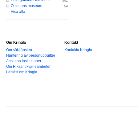
Östergötlands museum
501
Österlens museum
54
Visa alla
Om Kringla
Kontakt
Om söktjänsten
Kontakta Kringla
Hantering av personuppgifter
Anslutna institutioner
Om Riksantikvarieämbetet
Lättläst om Kringla