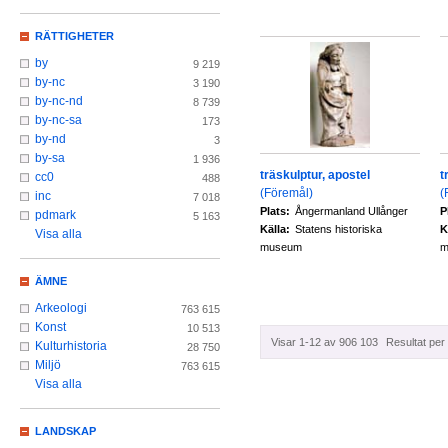
RÄTTIGHETER
by
9 219
by-nc
3 190
by-nc-nd
8 739
by-nc-sa
173
by-nd
3
by-sa
1 936
träskulptur, apostel
t
cc0
488
(Föremål)
(
inc
7 018
Plats:
Ångermanland Ullånger
P
pdmark
5 163
Källa:
Statens historiska
K
Visa alla
museum
m
ÄMNE
Arkeologi
763 615
Konst
10 513
Visar 1-12 av 906 103
Resultat per 
Kulturhistoria
28 750
Miljö
763 615
Visa alla
LANDSKAP