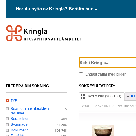
Har du nytta av Kringla?
Berätta hur →
Endast träffar med bilder
FILTRERA DIN SÖKNING
SÖKRESULTAT FÖR:
Text & bild (906 103)
Ka
TYP
Visar 1-12 av 906 103
Resultat per 
Bearbetning/interaktiva
15
resurser
Berättelser
409
Byggnader
144 388
Dokument
806 748