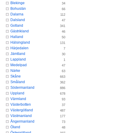
Blekinge
34
Bohuslän
66
Dalarna
112
Dalsland
47
Gotland
341
Gästrikland
46
Halland
50
Hälsingland
131
Härjedalen
7
Jämtland
30
Lappland
1
Medelpad
47
Närke
63
Skåne
663
Småland
362
Södermanland
886
Uppland
678
Värmland
93
Västerbotten
37
Västergötland
487
Västmanland
177
Ångermanland
73
Öland
48
Östergötland