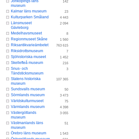
Jönköpings läns
142
museum
Kalmar läns museum
23
Kulturparken Småland
4 443
Länsmuseet
2 094
Gävleborg
Medelhavsmuseet
8
Regionmuseet Skåne
1 560
Riksantikvarieämbetet
763 615
Riksidrottsmuseum
7
Sjöhistoriska museet
1 452
Skellefteå museum
216
Snus- och
3
Tändsticksmuseum
Statens historiska
107 365
museum
Sundsvalls museum
50
Sörmlands museum
3 473
Världskulturmuseet
75
Värmlands museum
4 398
Västergötlands
3 055
museum
Västmanlands läns
51
museum
Örebro läns museum
1 543