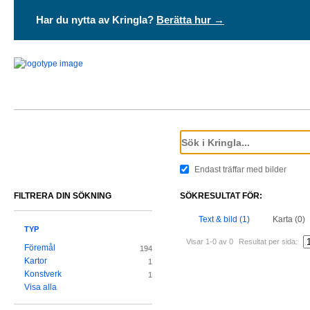
Har du nytta av Kringla?
Berätta hur →
Endast träffar med bilder
FILTRERA DIN SÖKNING
SÖKRESULTAT FÖR:
Text & bild (1)
Karta (0)
TYP
Visar 1-0 av 0
Resultat per sida:
Föremål
194
Kartor
1
Konstverk
1
Visa alla