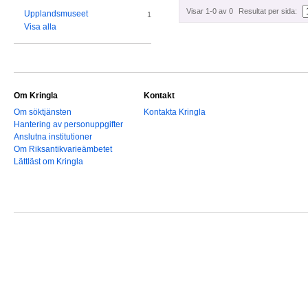
Visar 1-0 av 0
Resultat per sida:
Upplandsmuseet
1
Visa alla
Om Kringla
Kontakt
Om söktjänsten
Kontakta Kringla
Hantering av personuppgifter
Anslutna institutioner
Om Riksantikvarieämbetet
Lättläst om Kringla