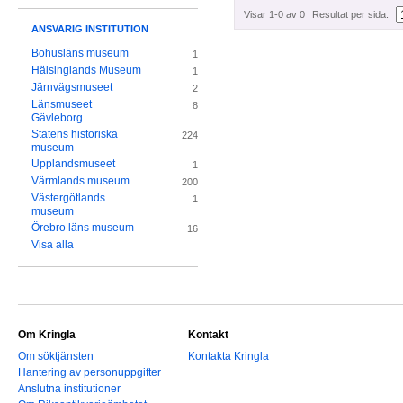
Visar 1-0 av 0
Resultat per sida:
ANSVARIG INSTITUTION
Bohusläns museum
1
Hälsinglands Museum
1
Järnvägsmuseet
2
Länsmuseet
8
Gävleborg
Statens historiska
224
museum
Upplandsmuseet
1
Värmlands museum
200
Västergötlands
1
museum
Örebro läns museum
16
Visa alla
Om Kringla
Kontakt
Om söktjänsten
Kontakta Kringla
Hantering av personuppgifter
Anslutna institutioner