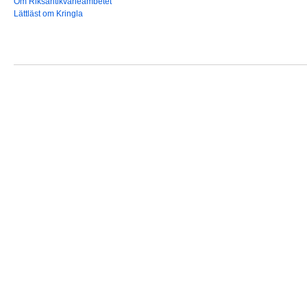
Om Riksantikvarieämbetet
Lättläst om Kringla