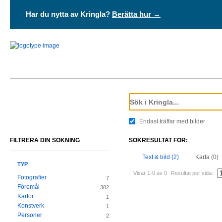
Har du nytta av Kringla?
Berätta hur →
Endast träffar med bilder
FILTRERA DIN SÖKNING
SÖKRESULTAT FÖR:
Text & bild (2)
Karta (0)
TYP
Visar 1-0 av 0
Resultat per sida:
Fotografier
7
Föremål
382
Kartor
1
Konstverk
1
Personer
2