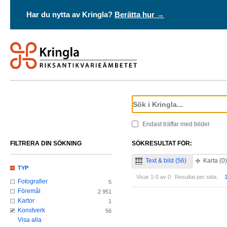
Har du nytta av Kringla?
Berätta hur →
Endast träffar med bilder
FILTRERA DIN SÖKNING
SÖKRESULTAT FÖR:
Text & bild (56)
Karta (0)
TYP
Visar 1-0 av 0
Resultat per sida:
Fotografier
5
Föremål
2 951
Kartor
1
Konstverk
56
Visa alla