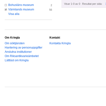
Visar 1-0 av 0
Resultat per sida:
Bohusläns museum
2
Värmlands museum
56
Visa alla
Om Kringla
Kontakt
Om söktjänsten
Kontakta Kringla
Hantering av personuppgifter
Anslutna institutioner
Om Riksantikvarieämbetet
Lättläst om Kringla