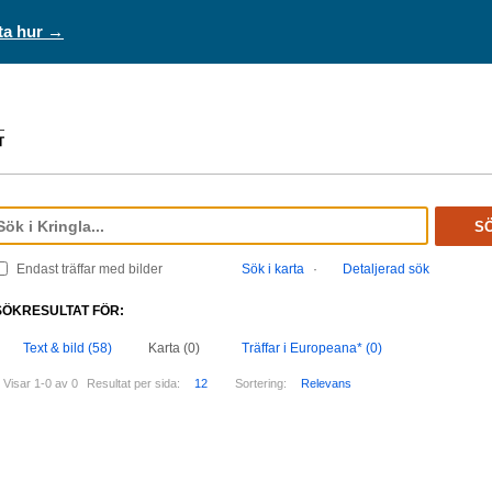
ta hur →
S
Endast träffar med bilder
Sök i karta
·
Detaljerad sök
SÖKRESULTAT FÖR:
Text & bild (58)
Karta (0)
Träffar i Europeana* (0)
Visar 1-0 av 0
Resultat per sida:
12
Sortering:
Relevans