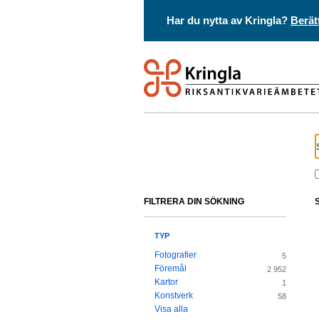
Har du nytta av Kringla?
Berät
FILTRERA DIN SÖKNING
TYP
Fotografier
5
Föremål
2 952
Kartor
1
Konstverk
58
Visa alla