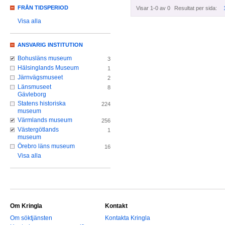
FRÅN TIDSPERIOD
Visar 1-0 av 0
Resultat per sida:
Visa alla
ANSVARIG INSTITUTION
Bohusläns museum
3
Hälsinglands Museum
1
Järnvägsmuseet
2
Länsmuseet
8
Gävleborg
Statens historiska
224
museum
Värmlands museum
256
Västergötlands
1
museum
Örebro läns museum
16
Visa alla
Om Kringla
Kontakt
Om söktjänsten
Kontakta Kringla