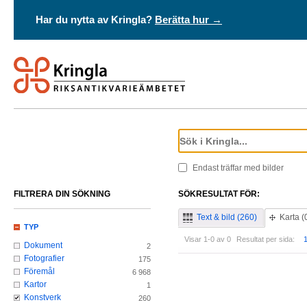
Har du nytta av Kringla?
Berätta hur →
Endast träffar med bilder
FILTRERA DIN SÖKNING
SÖKRESULTAT FÖR:
Text & bild (260)
Karta (
TYP
Visar 1-0 av 0
Resultat per sida:
Dokument
2
Fotografier
175
Föremål
6 968
Kartor
1
Konstverk
260