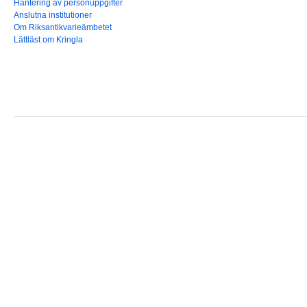
Hantering av personuppgifter
Anslutna institutioner
Om Riksantikvarieämbetet
Lättläst om Kringla