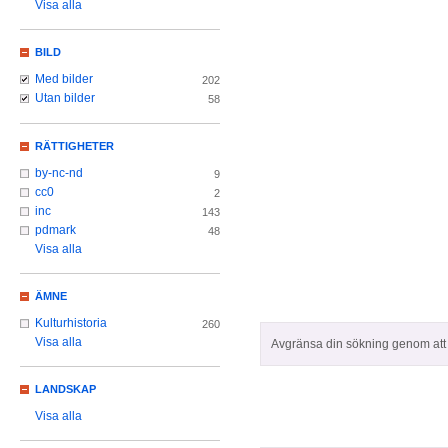
Visa alla
BILD
Med bilder
202
Utan bilder
58
RÄTTIGHETER
by-nc-nd
9
cc0
2
inc
143
pdmark
48
Visa alla
ÄMNE
Kulturhistoria
260
Visa alla
Avgränsa din sökning genom att z
LANDSKAP
Visa alla