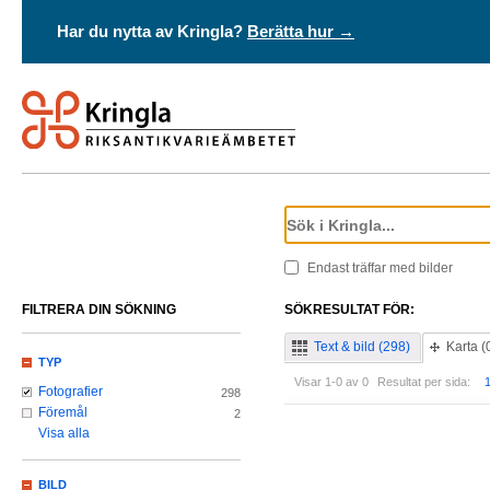
Har du nytta av Kringla?
Berätta hur →
Endast träffar med bilder
FILTRERA DIN SÖKNING
SÖKRESULTAT FÖR:
Text & bild (298)
Karta (
TYP
Visar 1-0 av 0
Resultat per sida:
Fotografier
298
Föremål
2
Visa alla
BILD