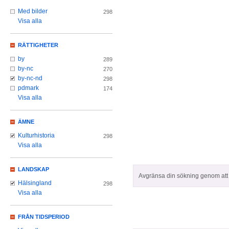
Med bilder
298
Visa alla
RÄTTIGHETER
by
289
by-nc
270
by-nc-nd
298
pdmark
174
Visa alla
ÄMNE
Kulturhistoria
298
Visa alla
LANDSKAP
Avgränsa din sökning genom att z
Hälsingland
298
Visa alla
FRÅN TIDSPERIOD