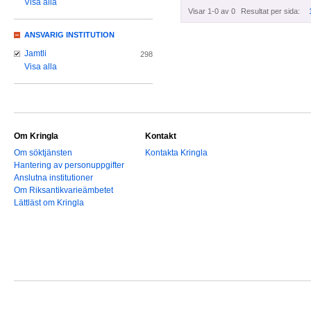
Visa alla
Visar 1-0 av 0
Resultat per sida:
ANSVARIG INSTITUTION
Jamtli
298
Visa alla
Om Kringla
Kontakt
Om söktjänsten
Kontakta Kringla
Hantering av personuppgifter
Anslutna institutioner
Om Riksantikvarieämbetet
Lättläst om Kringla