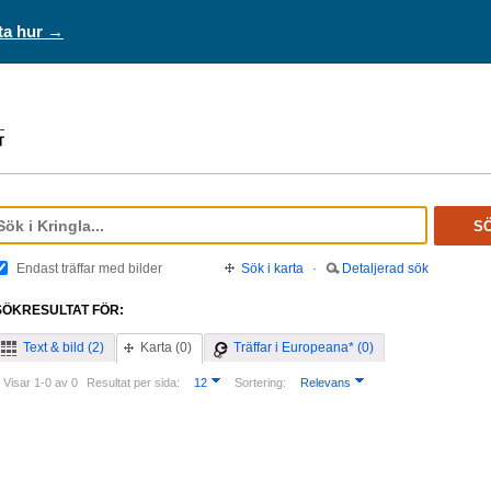
ta hur →
S
Endast träffar med bilder
Sök i karta
·
Detaljerad sök
SÖKRESULTAT FÖR:
Text & bild (2)
Karta (0)
Träffar i Europeana* (0)
Visar 1-0 av 0
Resultat per sida:
12
Sortering:
Relevans