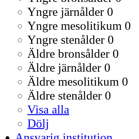
Yngre järnålder
0
Yngre mesolitikum
0
Yngre stenålder
0
Äldre bronsålder
0
Äldre järnålder
0
Äldre mesolitikum
0
Äldre stenålder
0
Visa alla
Dölj
Ansvarig institution