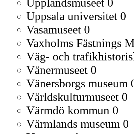
Upplandsmuseet
0
Uppsala universitet
0
Vasamuseet
0
Vaxholms Fästnings 
Väg- och trafikhistori
Vänermuseet
0
Vänersborgs museum
Världskulturmuseet
0
Värmdö kommun
0
Värmlands museum
0