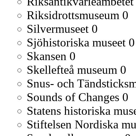
Riksantikvarieämbetet
Riksidrottsmuseum
0
Silvermuseet
0
Sjöhistoriska museet
0
Skansen
0
Skellefteå museum
0
Snus- och Tändsticks
Sounds of Changes
0
Statens historiska mu
Stiftelsen Nordiska mu