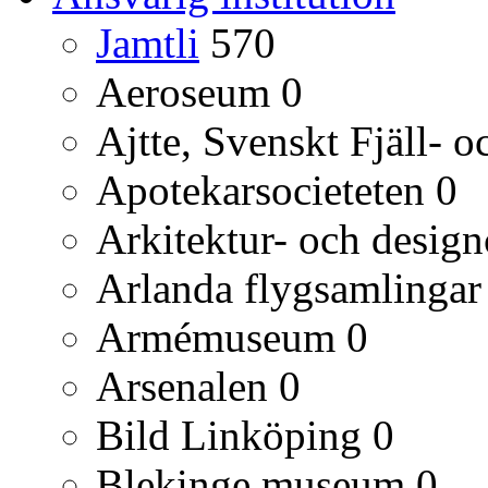
Jamtli
570
Aeroseum
0
Ajtte, Svenskt Fjäll-
Apotekarsocieteten
0
Arkitektur- och desig
Arlanda flygsamlingar
Armémuseum
0
Arsenalen
0
Bild Linköping
0
Blekinge museum
0