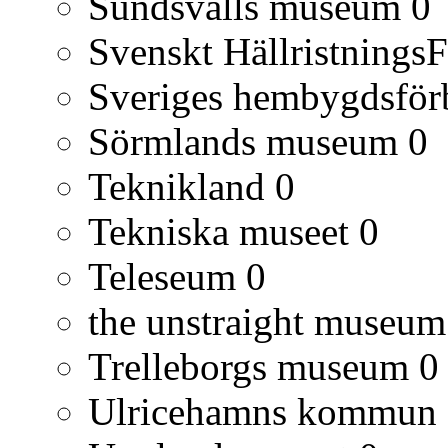
Sundsvalls museum
0
Svenskt Hällristnings
Sveriges hembygdsfö
Sörmlands museum
0
Teknikland
0
Tekniska museet
0
Teleseum
0
the unstraight museum
Trelleborgs museum
0
Ulricehamns kommun