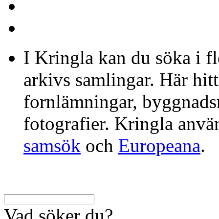
I Kringla kan du söka i f
arkivs samlingar. Här hit
fornlämningar, byggnads
fotografier. Kringla anv
samsök
och
Europeana
.
Vad söker du?