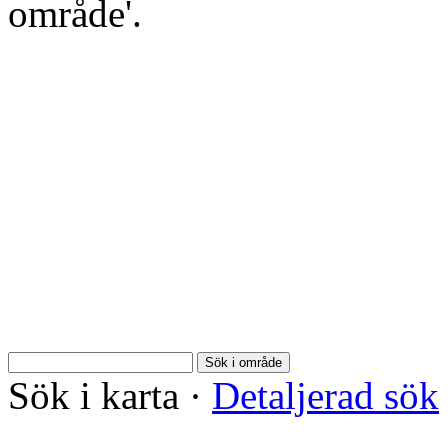
område'.
Sök i område
Sök i karta
·
Detaljerad sök