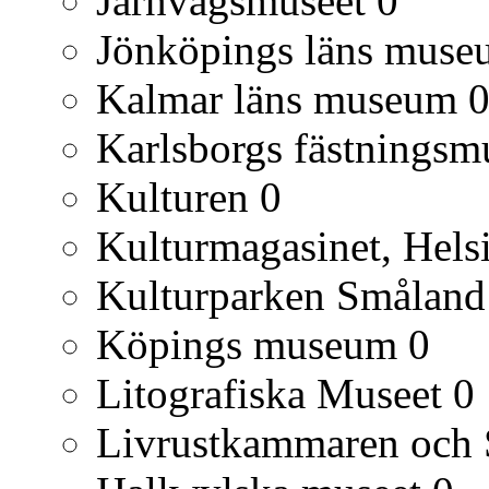
Järnvägsmuseet
0
Jönköpings läns muse
Kalmar läns museum
Karlsborgs fästnings
Kulturen
0
Kulturmagasinet, Hels
Kulturparken Småland
Köpings museum
0
Litografiska Museet
0
Livrustkammaren och S