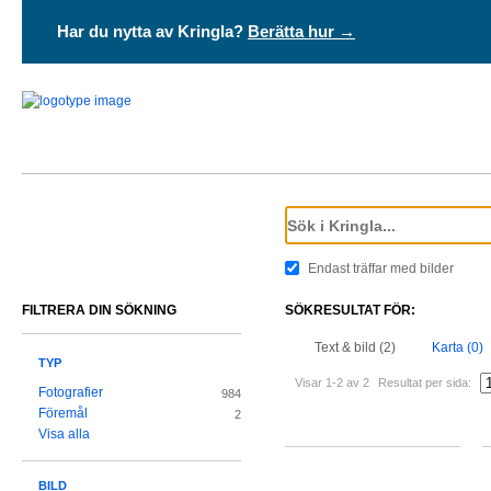
Har du nytta av Kringla?
Berätta hur →
Endast träffar med bilder
FILTRERA DIN SÖKNING
SÖKRESULTAT FÖR:
Text & bild (2)
Karta (0)
TYP
Visar 1-2 av 2
Resultat per sida:
Fotografier
984
Föremål
2
Visa alla
BILD