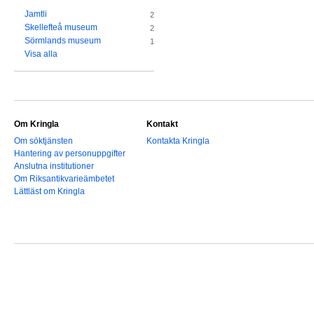
Jamtli
2
Skellefteå museum
2
Sörmlands museum
1
Visa alla
Om Kringla
Kontakt
Om söktjänsten
Kontakta Kringla
Hantering av personuppgifter
Anslutna institutioner
Om Riksantikvarieämbetet
Lättläst om Kringla