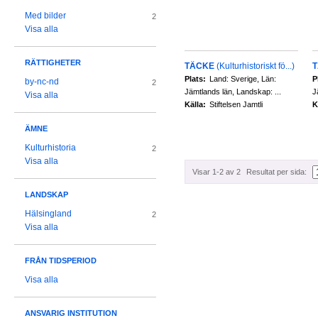
Med bilder
2
Visa alla
RÄTTIGHETER
TÄCKE
(Kulturhistoriskt fö...)
Plats:
Land: Sverige, Län:
P
by-nc-nd
2
Jämtlands län, Landskap: ...
J
Visa alla
Källa:
Stiftelsen Jamtli
K
ÄMNE
Kulturhistoria
2
Visa alla
Visar 1-2 av 2
Resultat per sida:
LANDSKAP
Hälsingland
2
Visa alla
FRÅN TIDSPERIOD
Visa alla
ANSVARIG INSTITUTION