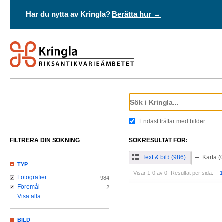
Har du nytta av Kringla?
Berätta hur →
Endast träffar med bilder
FILTRERA DIN SÖKNING
SÖKRESULTAT FÖR:
Text & bild (986)
Karta (
TYP
Visar 1-0 av 0
Resultat per sida:
Fotografier
984
Föremål
2
Visa alla
BILD