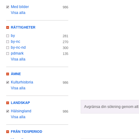
Med bilder
986
Visa alla
RÄTTIGHETER
by
281
by-nc
270
by-nc-nd
300
pdmark
135
Visa alla
ÄMNE
Kulturhistoria
986
Visa alla
LANDSKAP
Avgränsa din sökning genom att z
Hälsingland
986
Visa alla
FRÅN TIDSPERIOD