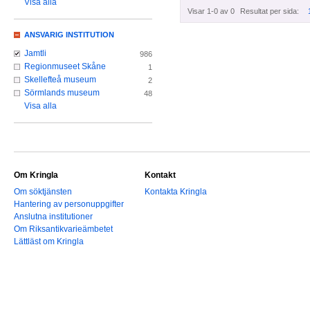
Visa alla
Visar 1-0 av 0
Resultat per sida:
ANSVARIG INSTITUTION
Jamtli
986
Regionmuseet Skåne
1
Skellefteå museum
2
Sörmlands museum
48
Visa alla
Om Kringla
Kontakt
Om söktjänsten
Kontakta Kringla
Hantering av personuppgifter
Anslutna institutioner
Om Riksantikvarieämbetet
Lättläst om Kringla