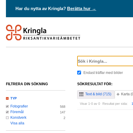
Har du nytta av Kringla?
Berätta hur →
Endast träffar med bilder
FILTRERA DIN SÖKNING
SÖKRESULTAT FÖR:
Text & bild (715)
Karta (
TYP
Visar 1-0 av 0
Resultat per sida:
Fotografier
568
Föremål
147
Konstverk
2
Visa alla