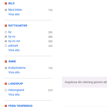
BILD
Med bilder
715
Visa alla
RÄTTIGHETER
by
281
by-nc
365
by-nc-nd
350
pdmark
142
Visa alla
ÄMNE
Kulturhistoria
715
Visa alla
Avgränsa din sökning genom att z
LANDSKAP
Hälsingland
570
Visa alla
FRÅN TIDSPERIOD