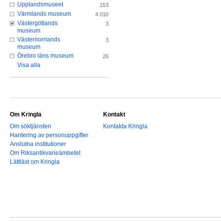
Upplandsmuseet
153
Värmlands museum
4 010
Västergötlands
3
museum
Västernorrlands
3
museum
Örebro läns museum
26
Visa alla
Om Kringla
Kontakt
Om söktjänsten
Kontakta Kringla
Hantering av personuppgifter
Anslutna institutioner
Om Riksantikvarieämbetet
Lättläst om Kringla