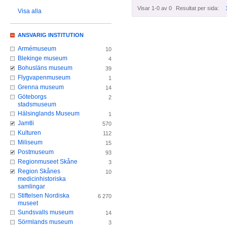
Visar 1-0 av 0
Resultat per sida:
Visa alla
ANSVARIG INSTITUTION
Armémuseum
10
Blekinge museum
4
Bohusläns museum
39
Flygvapenmuseum
1
Grenna museum
14
Göteborgs
2
stadsmuseum
Hälsinglands Museum
1
Jamtli
570
Kulturen
112
Miliseum
15
Postmuseum
93
Regionmuseet Skåne
3
Region Skånes
10
medicinhistoriska
samlingar
Stiftelsen Nordiska
6 270
museet
Sundsvalls museum
14
Sörmlands museum
3