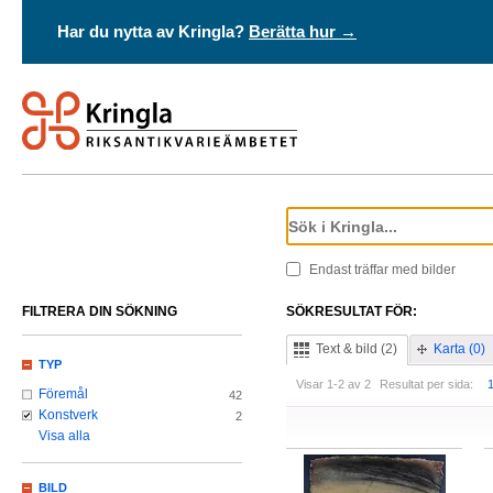
Har du nytta av Kringla?
Berätta hur →
Endast träffar med bilder
FILTRERA DIN SÖKNING
SÖKRESULTAT FÖR:
Text & bild (2)
Karta (0)
TYP
Visar 1-2 av 2
Resultat per sida:
Föremål
42
Konstverk
2
Visa alla
BILD