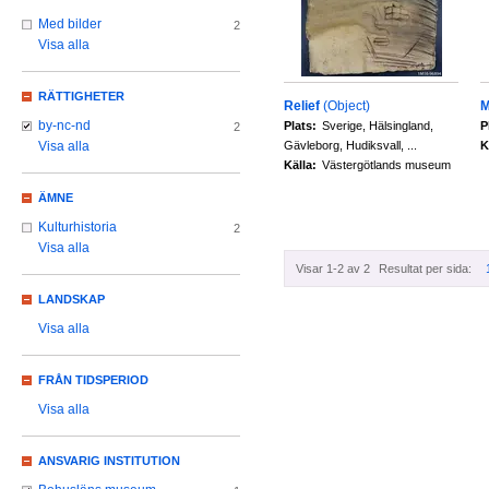
Med bilder
2
Visa alla
RÄTTIGHETER
Relief
(Object)
M
by-nc-nd
Plats:
Sverige, Hälsingland,
P
2
Gävleborg, Hudiksvall, ...
K
Visa alla
Källa:
Västergötlands museum
ÄMNE
Kulturhistoria
2
Visa alla
Visar 1-2 av 2
Resultat per sida:
LANDSKAP
Visa alla
FRÅN TIDSPERIOD
Visa alla
ANSVARIG INSTITUTION