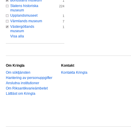
Bohusläns museum
1
Statens historiska
224
museum
Upplandsmuseet
1
Värmlands museum
7
Västergötlands
1
museum
Visa alla
Om Kringla
Kontakt
Om söktjänsten
Kontakta Kringla
Hantering av personuppgifter
Anslutna institutioner
Om Riksantikvarieämbetet
Lättläst om Kringla