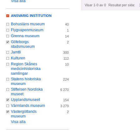
Visa alla
Visar 1-0 av 0
Resultat per sida:
ANSVARIG INSTITUTION
Bohusläns museum
40
Flygvapenmuseum
1
Grenna museum
14
Göteborgs
2
stadsmuseum
Jamtli
300
Kulturen
112
Region Skånes
10
medicinhistoriska
samlingar
Statens historiska
224
museum
Stiftelsen Nordiska
6 270
museet
Upplandsmuseet
154
Värmlands museum
3 279
Västergötlands
2
museum
Visa alla