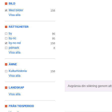
BILD
Med bilder
158
Visa alla
RÄTTIGHETER
by
96
by-nc
95
by-nc-nd
158
pdmark
8
Visa alla
ÄMNE
Kulturhistoria
158
Visa alla
Avgränsa din sökning genom att z
LANDSKAP
Visa alla
FRÅN TIDSPERIOD