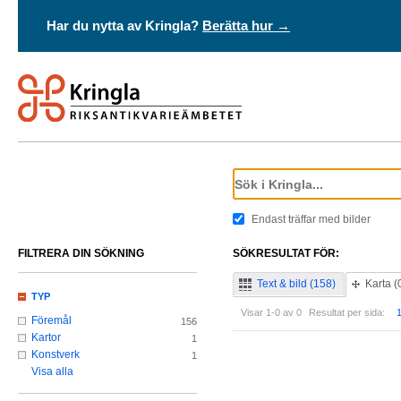
Har du nytta av Kringla?
Berätta hur →
Endast träffar med bilder
FILTRERA DIN SÖKNING
SÖKRESULTAT FÖR:
Text & bild (158)
Karta (
TYP
Visar 1-0 av 0
Resultat per sida:
Föremål
156
Kartor
1
Konstverk
1
Visa alla