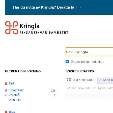
Har du nytta av Kringla?
Berätta hur →
Endast träffar med bilder
FILTRERA DIN SÖKNING
SÖKRESULTAT FÖR:
Text & bild (300)
Karta (
TYP
Visar 1-12 av 300
Resultat per sida:
Fotografier
298
Föremål
2
Visa alla
BILD