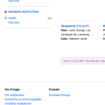
Visa alla
ANSVARIG INSTITUTION
Jamtli
300
Visa alla
Skogsbruk
(Fotografi)
B
Plats:
Land: Sverige, Län:
P
Jämtlands län, Landskap: ...
J
Källa:
Stiftelsen Jamtli
K
Visar 1-12 av 300
Resultat per sida
Om Kringla
Kontakt
Om söktjänsten
Kontakta Kringla
Hantering av personuppgifter
Anslutna institutioner