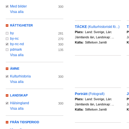
Med bilder
300
Visa alla
RÄTTIGHETER
TÄCKE
(Kulturhistoriskt fö...)
Plats:
Land: Sverige, Län:
P
by
281
Jämtlands län, Landskap: ...
J
by-nc
270
Källa:
Stiftelsen Jamtli
K
by-nc-nd
300
pdmark
135
Visa alla
ÄMNE
Kulturhistoria
300
Visa alla
Porträtt
(Fotografi)
J
LANDSKAP
Plats:
Land: Sverige, Län:
P
Hälsingland
300
Jämtlands län, Landskap: ...
J
Visa alla
Källa:
Stiftelsen Jamtli
K
FRÅN TIDSPERIOD