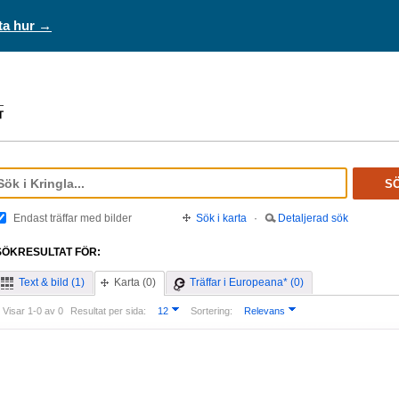
ta hur →
S
Endast träffar med bilder
Sök i karta
·
Detaljerad sök
SÖKRESULTAT FÖR:
Text & bild (1)
Karta (0)
Träffar i Europeana* (0)
Visar 1-0 av 0
Resultat per sida:
12
Sortering:
Relevans