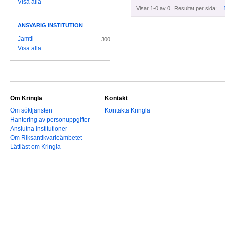
Visa alla
Visar 1-0 av 0
Resultat per sida:
ANSVARIG INSTITUTION
Jamtli
300
Visa alla
Om Kringla
Kontakt
Om söktjänsten
Kontakta Kringla
Hantering av personuppgifter
Anslutna institutioner
Om Riksantikvarieämbetet
Lättläst om Kringla