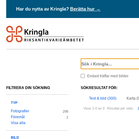
Har du nytta av Kringla?
Berätta hur →
Endast träffar med bilder
FILTRERA DIN SÖKNING
SÖKRESULTAT FÖR:
Text & bild (300)
Karta (
TYP
Visar 1-0 av 0
Resultat per sida:
Fotografier
298
Föremål
2
Visa alla
BILD