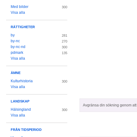
Med bilder
300
Visa alla
RÄTTIGHETER
by
281
by-nc
270
by-nc-nd
300
pdmark
135
Visa alla
ÄMNE
Kulturhistoria
300
Visa alla
LANDSKAP
Avgränsa din sökning genom att z
Hälsingland
300
Visa alla
FRÅN TIDSPERIOD