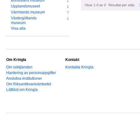
Bohusläns museum
1
Visar 1-0 av 0
Resultat per sida:
Upplandsmuseet
1
Värmlands museum
7
Västergötlands
1
museum
Visa alla
Om Kringla
Kontakt
Om söktjänsten
Kontakta Kringla
Hantering av personuppgifter
Anslutna institutioner
Om Riksantikvarieämbetet
Lättläst om Kringla