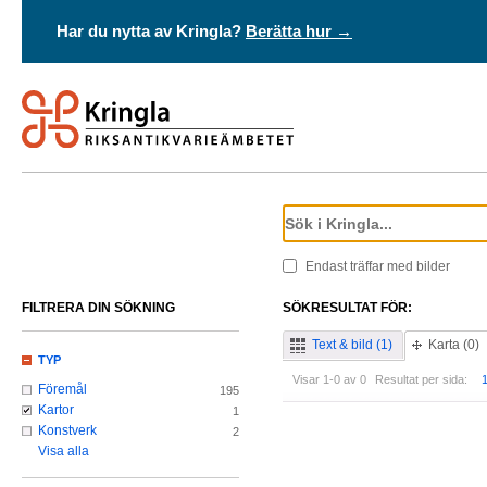
Har du nytta av Kringla?
Berätta hur →
Endast träffar med bilder
FILTRERA DIN SÖKNING
SÖKRESULTAT FÖR:
Text & bild (1)
Karta (0)
TYP
Visar 1-0 av 0
Resultat per sida:
Föremål
195
Kartor
1
Konstverk
2
Visa alla