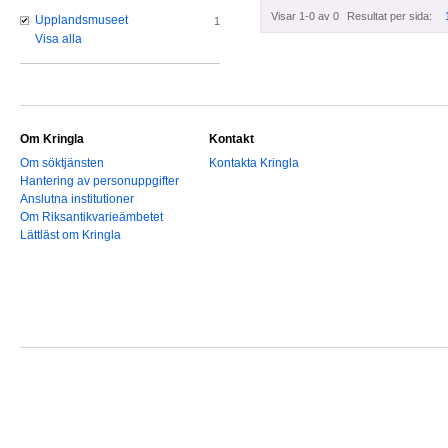
Visar 1-0 av 0
Resultat per sida:
Upplandsmuseet
1
Visa alla
Om Kringla
Kontakt
Om söktjänsten
Kontakta Kringla
Hantering av personuppgifter
Anslutna institutioner
Om Riksantikvarieämbetet
Lättläst om Kringla