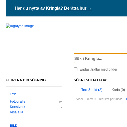
Har du nytta av Kringla?
Berätta hur →
Endast träffar med bilder
FILTRERA DIN SÖKNING
SÖKRESULTAT FÖR:
Text & bild (2)
Karta (0)
TYP
Visar 1-0 av 0
Resultat per sida:
Fotografier
98
Konstverk
2
Visa alla
BILD