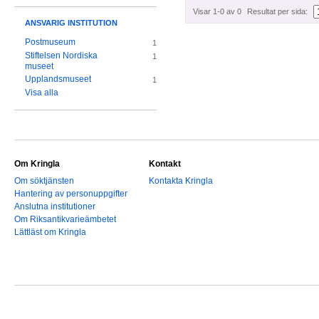
Visar 1-0 av 0
Resultat per sida:
ANSVARIG INSTITUTION
Postmuseum
1
Stiftelsen Nordiska
1
museet
Upplandsmuseet
1
Visa alla
Om Kringla
Kontakt
Om söktjänsten
Kontakta Kringla
Hantering av personuppgifter
Anslutna institutioner
Om Riksantikvarieämbetet
Lättläst om Kringla