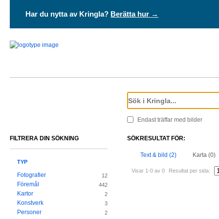
Har du nytta av Kringla?
Berätta hur →
Endast träffar med bilder
FILTRERA DIN SÖKNING
SÖKRESULTAT FÖR:
Text & bild (2)
Karta (0)
TYP
Visar 1-0 av 0
Resultat per sida:
Fotografier
12
Föremål
442
Kartor
2
Konstverk
3
Personer
2