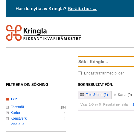
Har du nytta av Kringla?
Berätta hur →
Endast träffar med bilder
FILTRERA DIN SÖKNING
SÖKRESULTAT FÖR:
Text & bild (1)
Karta (0)
TYP
Visar 1-0 av 0
Resultat per sida:
Föremål
194
Kartor
1
Konstverk
1
Visa alla