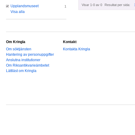
Visar 1-0 av 0
Resultat per sida:
Upplandsmuseet
1
Visa alla
Om Kringla
Kontakt
Om söktjänsten
Kontakta Kringla
Hantering av personuppgifter
Anslutna institutioner
Om Riksantikvarieämbetet
Lättläst om Kringla