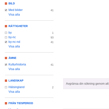
BILD
Med bilder
41
Visa alla
RÄTTIGHETER
by
1
by-nc
93
by-nc-nd
41
Visa alla
ÄMNE
Kulturhistoria
41
Visa alla
LANDSKAP
Avgränsa din sökning genom att z
Hälsingland
2
Visa alla
FRÅN TIDSPERIOD