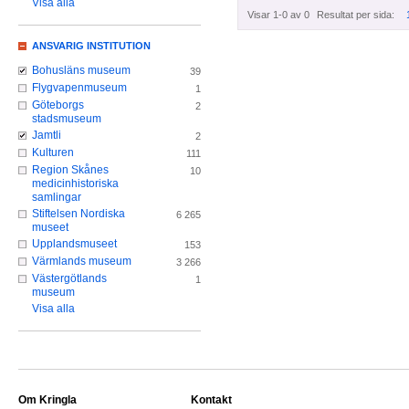
Visa alla
Visar 1-0 av 0
Resultat per sida:
ANSVARIG INSTITUTION
Bohusläns museum
39
Flygvapenmuseum
1
Göteborgs
2
stadsmuseum
Jamtli
2
Kulturen
111
Region Skånes
10
medicinhistoriska
samlingar
Stiftelsen Nordiska
6 265
museet
Upplandsmuseet
153
Värmlands museum
3 266
Västergötlands
1
museum
Visa alla
Om Kringla
Kontakt