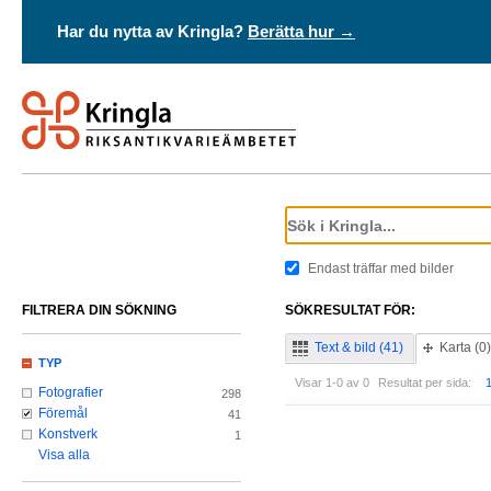
Har du nytta av Kringla?
Berätta hur →
Endast träffar med bilder
FILTRERA DIN SÖKNING
SÖKRESULTAT FÖR:
Text & bild (41)
Karta (0)
TYP
Visar 1-0 av 0
Resultat per sida:
Fotografier
298
Föremål
41
Konstverk
1
Visa alla