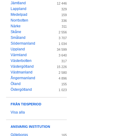
Jämtland
12 446
Lappland
329
Medelpad
159
Norrbotten
336
Närke
311
Skåne
2 556
Småland
3 707
Södermanland
1 034
Uppland
34 599
Värmland
3 640
Västerbotten
317
Västergötland
15 226
Västmanland
2 580
Ångermanland
4 896
Öland
155
Östergötland
1 023
FRÅN TIDSPERIOD
Visa alla
ANSVARIG INSTITUTION
Göteborgs
165