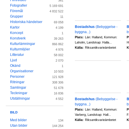
Film/video
361
Fotografier
5 169 691
Föremål
4 832 522
Grupper
11
Historiska händelser
69 058
Bostadshus
(Bebyggelse -
B
Kartor
4 199
byggna...)
b
Koncept
1
Plats:
Län: Halland, Kommun:
P
Konstverk
39 263
Laholm, Landskap: Halla...
H
Kulturlämningar
866 862
Källa:
Riksantikvarieämbetet
K
Kulturmiljöer
4 976
Litteratur
58 002
Ljud
2 070
Okänd
1
Organisationer
10 503
Personer
121 928
Ritningar
308 306
Samlingar
51 678
Teckningar
16 836
Utställningar
Bostadshus
(Bebyggelse -
B
4 552
byggna...)
b
Plats:
Län: Halland, Kommun:
P
BILD
Varberg, Landskap: Hall...
F
Källa:
Riksantikvarieämbetet
K
Med bilder
134
Utan bilder
144 254