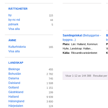
RÄTTIGHETER
by
115
by-nc-nd
44
pdmark
5
Visa alla
Samlingslokal
(Bebyggelse -
B
byggna...)
b
ÄMNE
Plats:
Län: Halland, Kommun:
P
Kulturhistoria
165
Hylte, Landskap: Hallan...
V
Visa alla
Källa:
Riksantikvarieämbetet
K
LANDSKAP
Blekinge
455
Bohuslän
2 782
Visar 1-12 av 144 388
Resultat per 
Dalarna
745
Dalsland
1 508
Gotland
1 151
Gästrikland
199
Halland
9 939
Hälsingland
3 800
Härjedalen
124