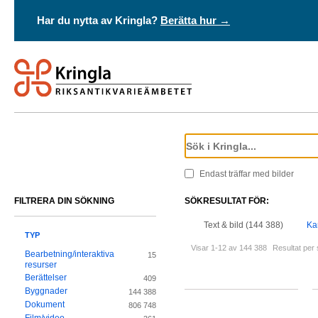
Har du nytta av Kringla?
Berätta hur →
Endast träffar med bilder
FILTRERA DIN SÖKNING
SÖKRESULTAT FÖR:
Text & bild (144 388)
Ka
TYP
Visar 1-12 av 144 388
Resultat per 
Bearbetning/interaktiva
15
resurser
Berättelser
409
Byggnader
144 388
Dokument
806 748