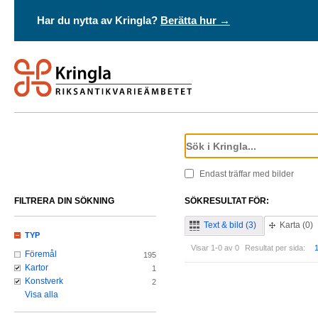
Har du nytta av Kringla?
Berätta hur →
Endast träffar med bilder
FILTRERA DIN SÖKNING
SÖKRESULTAT FÖR:
Text & bild (3)
Karta (0)
TYP
Visar 1-0 av 0
Resultat per sida:
Föremål
195
Kartor
1
Konstverk
2
Visa alla