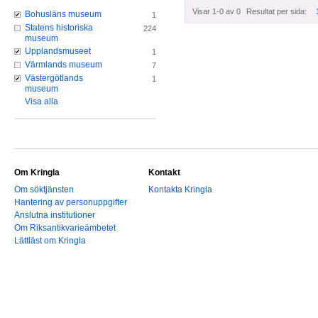
Visar 1-0 av 0
Resultat per sida:
Bohusläns museum
1
Statens historiska
224
museum
Upplandsmuseet
1
Värmlands museum
7
Västergötlands
1
museum
Visa alla
Om Kringla
Kontakt
Om söktjänsten
Kontakta Kringla
Hantering av personuppgifter
Anslutna institutioner
Om Riksantikvarieämbetet
Lättläst om Kringla