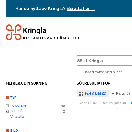
Har du nytta av Kringla?
Berätta hur →
Endast träffar med bilder
FILTRERA DIN SÖKNING
SÖKRESULTAT FÖR:
Text & bild (2)
Karta (0)
TYP
Visar 1-0 av 0
Resultat per sida:
Fotografier
298
Föremål
2
Visa alla
BILD