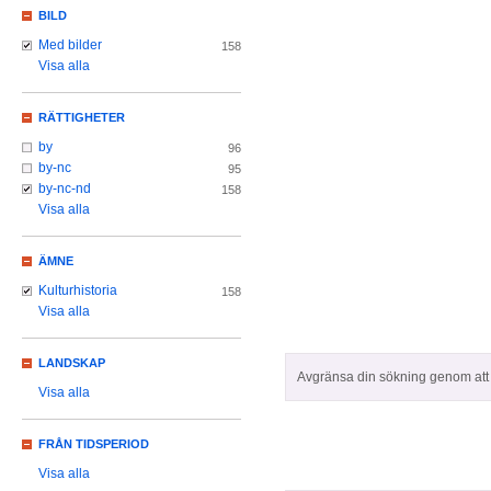
BILD
Med bilder
158
Visa alla
RÄTTIGHETER
by
96
by-nc
95
by-nc-nd
158
Visa alla
ÄMNE
Kulturhistoria
158
Visa alla
LANDSKAP
Avgränsa din sökning genom att z
Visa alla
FRÅN TIDSPERIOD
Visa alla