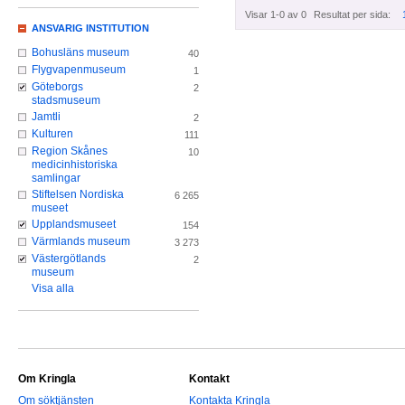
Visar 1-0 av 0
Resultat per sida:
ANSVARIG INSTITUTION
Bohusläns museum
40
Flygvapenmuseum
1
Göteborgs
2
stadsmuseum
Jamtli
2
Kulturen
111
Region Skånes
10
medicinhistoriska
samlingar
Stiftelsen Nordiska
6 265
museet
Upplandsmuseet
154
Värmlands museum
3 273
Västergötlands
2
museum
Visa alla
Om Kringla
Kontakt
Om söktjänsten
Kontakta Kringla