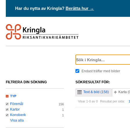
Har du nytta av Kringla?
Berätta hur →
Endast träffar med bilder
FILTRERA DIN SÖKNING
SÖKRESULTAT FÖR:
Text & bild (158)
Karta (
TYP
Visar 1-0 av 0
Resultat per sida:
Föremål
156
Kartor
1
Konstverk
1
Visa alla