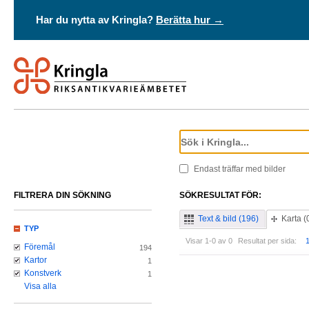
Har du nytta av Kringla?
Berätta hur →
Endast träffar med bilder
FILTRERA DIN SÖKNING
SÖKRESULTAT FÖR:
Text & bild (196)
Karta (
TYP
Visar 1-0 av 0
Resultat per sida:
Föremål
194
Kartor
1
Konstverk
1
Visa alla