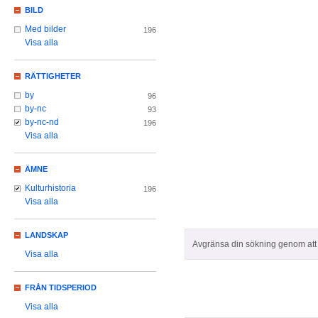
BILD
Med bilder
196
Visa alla
RÄTTIGHETER
by
96
by-nc
93
by-nc-nd
196
Visa alla
ÄMNE
Kulturhistoria
196
Visa alla
LANDSKAP
Avgränsa din sökning genom att z
Visa alla
FRÅN TIDSPERIOD
Visa alla