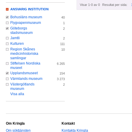
Visar 1-0 av 0
Resultat per sida:
ANSVARIG INSTITUTION
Bohusläns museum
40
Flygvapenmuseum
1
Göteborgs
2
stadsmuseum
Jamtli
2
Kulturen
111
Region Skånes
10
medicinhistoriska
samlingar
Stiftelsen Nordiska
6 265
museet
Upplandsmuseet
154
Värmlands museum
3 273
Västergötlands
2
museum
Visa alla
Om Kringla
Kontakt
Om söktjänsten
Kontakta Kringla