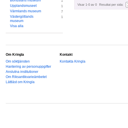
Bohusläns museum
1
Visar 1-0 av 0
Resultat per sida:
Upplandsmuseet
1
Värmlands museum
7
Västergötlands
1
museum
Visa alla
Om Kringla
Kontakt
Om söktjänsten
Kontakta Kringla
Hantering av personuppgifter
Anslutna institutioner
Om Riksantikvarieämbetet
Lättläst om Kringla