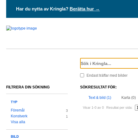
Har du nytta av Kringla?
Berätta hur →
Endast träffar med bilder
FILTRERA DIN SÖKNING
SÖKRESULTAT FÖR:
Text & bild (1)
Karta (0)
TYP
Visar 1-0 av 0
Resultat per sida:
Föremål
3
Konstverk
1
Visa alla
BILD