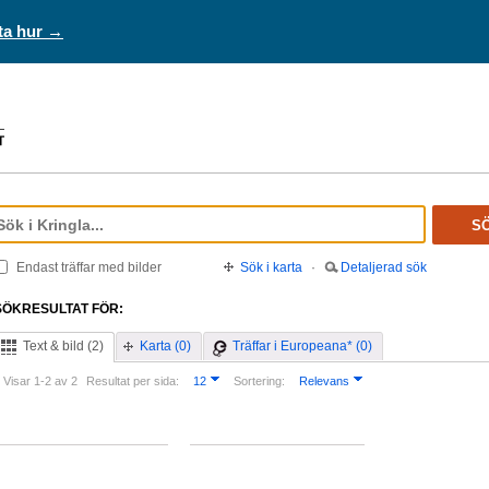
ta hur →
S
Endast träffar med bilder
Sök i karta
·
Detaljerad sök
SÖKRESULTAT FÖR:
Text & bild (2)
Karta (0)
Träffar i Europeana* (0)
Visar 1-2 av 2
Resultat per sida:
12
Sortering:
Relevans