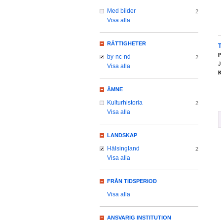
Med bilder
2
Visa alla
RÄTTIGHETER
P
by-nc-nd
2
J
Visa alla
K
ÄMNE
Kulturhistoria
2
Visa alla
LANDSKAP
Hälsingland
2
Visa alla
FRÅN TIDSPERIOD
Visa alla
ANSVARIG INSTITUTION