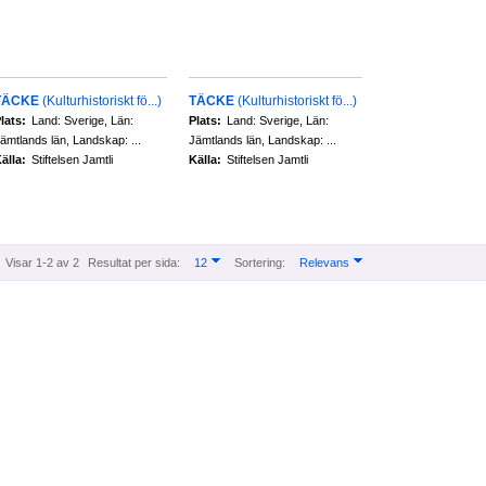
TÄCKE
(Kulturhistoriskt fö...)
TÄCKE
(Kulturhistoriskt fö...)
lats:
Land: Sverige, Län:
Plats:
Land: Sverige, Län:
ämtlands län, Landskap: ...
Jämtlands län, Landskap: ...
älla:
Stiftelsen Jamtli
Källa:
Stiftelsen Jamtli
Visar 1-2 av 2
Resultat per sida:
12
Sortering:
Relevans