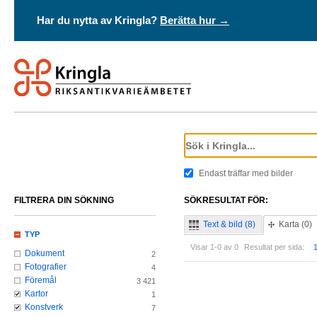
Har du nytta av Kringla?
Berätta hur →
Endast träffar med bilder
FILTRERA DIN SÖKNING
SÖKRESULTAT FÖR:
Text & bild (8)
Karta (0)
TYP
Visar 1-0 av 0
Resultat per sida:
Dokument
2
Fotografier
4
Föremål
3 421
Kartor
1
Konstverk
7