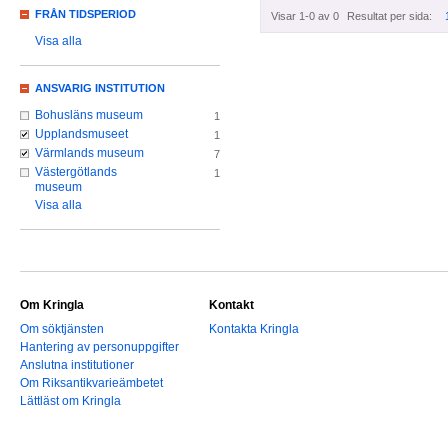
FRÅN TIDSPERIOD
Visar 1-0 av 0
Resultat per sida:
Visa alla
ANSVARIG INSTITUTION
Bohusläns museum
1
Upplandsmuseet
1
Värmlands museum
7
Västergötlands
1
museum
Visa alla
Om Kringla
Kontakt
Om söktjänsten
Kontakta Kringla
Hantering av personuppgifter
Anslutna institutioner
Om Riksantikvarieämbetet
Lättläst om Kringla