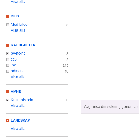
Visa alla
BILD
Med bilder
8
Visa alla
RÄTTIGHETER
by-nc-nd
8
cc0
2
inc
143
pdmark
48
Visa alla
ÄMNE
Kulturhistoria
8
Visa alla
Avgränsa din sökning genom att z
LANDSKAP
Visa alla