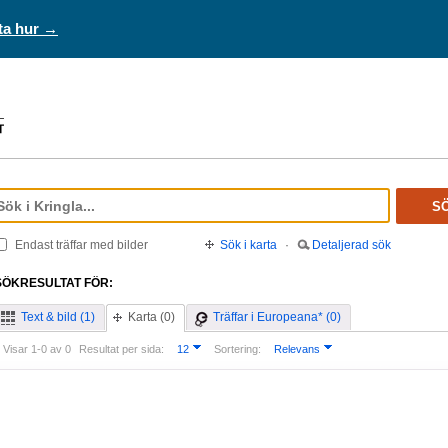
ta hur →
S
Endast träffar med bilder
Sök i karta
·
Detaljerad sök
SÖKRESULTAT FÖR:
Text & bild (1)
Karta (0)
Träffar i Europeana* (0)
Visar 1-0 av 0
Resultat per sida:
12
Sortering:
Relevans