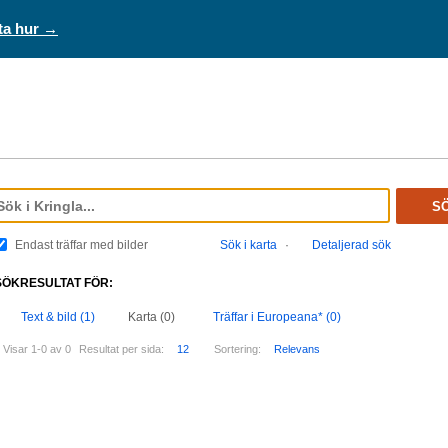
ta hur →
S
Endast träffar med bilder
Sök i karta
·
Detaljerad sök
SÖKRESULTAT FÖR:
Text & bild (1)
Karta (0)
Träffar i Europeana* (0)
Visar 1-0 av 0
Resultat per sida:
12
Sortering:
Relevans