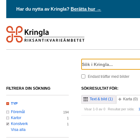
Har du nytta av Kringla?
Berätta hur →
Endast träffar med bilder
FILTRERA DIN SÖKNING
SÖKRESULTAT FÖR:
Text & bild (1)
Karta (0)
TYP
Visar 1-0 av 0
Resultat per sida:
Föremål
194
Kartor
1
Konstverk
1
Visa alla