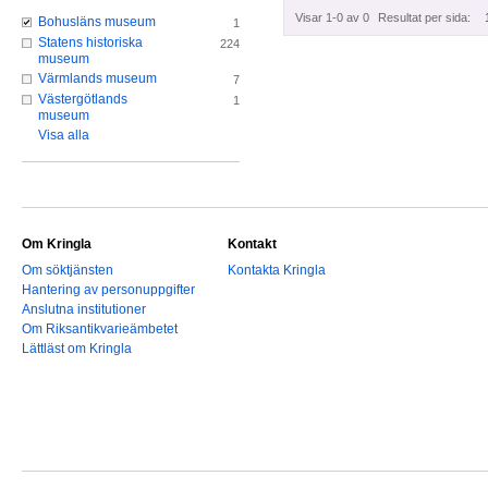
Visar 1-0 av 0
Resultat per sida:
Bohusläns museum
1
Statens historiska
224
museum
Värmlands museum
7
Västergötlands
1
museum
Visa alla
Om Kringla
Kontakt
Om söktjänsten
Kontakta Kringla
Hantering av personuppgifter
Anslutna institutioner
Om Riksantikvarieämbetet
Lättläst om Kringla