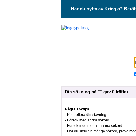
Har du nytta av Kringla?
Berät
Din sökning på "" gav 0 träffar
Några söktips:
- Kontrollera din stavning.
- Försök med andra sökord.
- Försök med mer allmänna sökord.
- Har du skrivit in många sökord, prova med