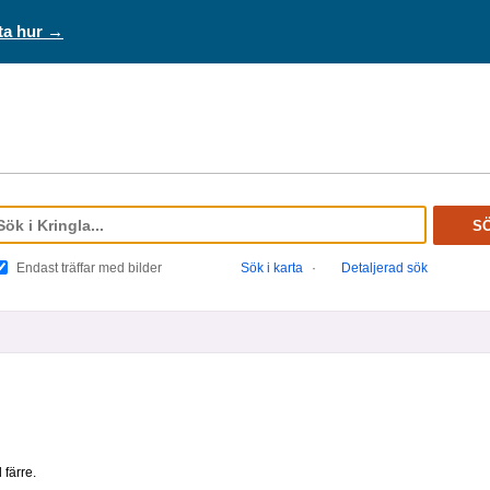
ta hur →
S
Endast träffar med bilder
Sök i karta
·
Detaljerad sök
 färre.