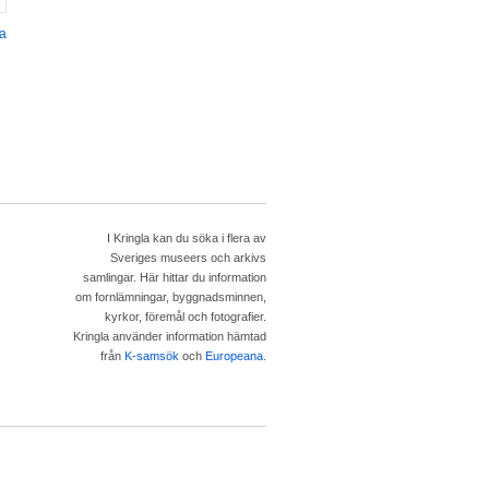
la
I Kringla kan du söka i flera av
Sveriges museers och arkivs
samlingar. Här hittar du information
om fornlämningar, byggnadsminnen,
kyrkor, föremål och fotografier.
Kringla använder information hämtad
från
K-samsök
och
Europeana
.