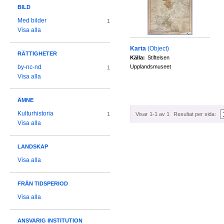
BILD
Med bilder
1
Visa alla
Karta
(Object)
RÄTTIGHETER
Källa:
Stiftelsen
Upplandsmuseet
by-nc-nd
1
Visa alla
ÄMNE
Kulturhistoria
Visar 1-1 av 1
Resultat per sida:
1
Visa alla
LANDSKAP
Visa alla
FRÅN TIDSPERIOD
Visa alla
ANSVARIG INSTITUTION