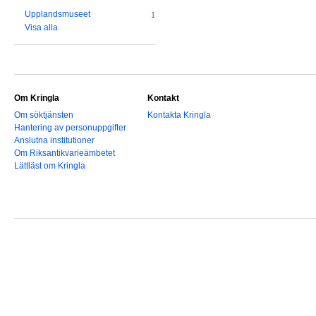
Upplandsmuseet
1
Visa alla
Om Kringla
Kontakt
Om söktjänsten
Kontakta Kringla
Hantering av personuppgifter
Anslutna institutioner
Om Riksantikvarieämbetet
Lättläst om Kringla