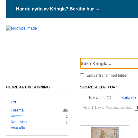
Har du nytta av Kringla?
Berätta hur →
Endast träffar med bilder
FILTRERA DIN SÖKNING
SÖKRESULTAT FÖR:
Text & bild (1)
Karta (0)
TYP
Visar 1-1 av 1
Resultat per sida:
Föremål
156
Kartor
1
Konstverk
1
Visa alla