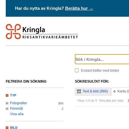
Har du nytta av Kringla?
Berätta hur →
Endast träffar med bilder
FILTRERA DIN SÖKNING
SÖKRESULTAT FÖR:
Text & bild (986)
Karta (
TYP
Visar 1-0 av 0
Resultat per sida:
Fotografier
984
Föremål
2
Visa alla
BILD