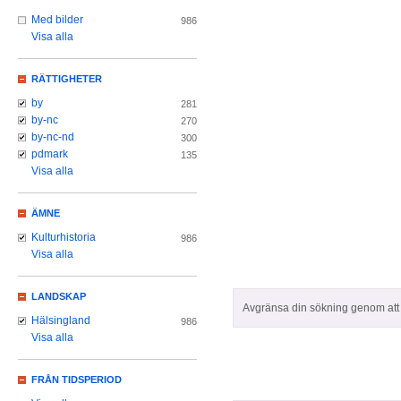
Med bilder
986
Visa alla
RÄTTIGHETER
by
281
by-nc
270
by-nc-nd
300
pdmark
135
Visa alla
ÄMNE
Kulturhistoria
986
Visa alla
LANDSKAP
Avgränsa din sökning genom att z
Hälsingland
986
Visa alla
FRÅN TIDSPERIOD