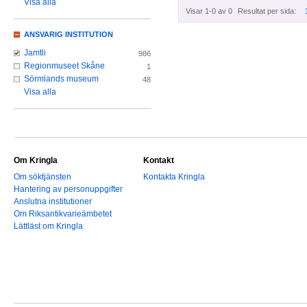
Visa alla
Visar 1-0 av 0
Resultat per sida:
ANSVARIG INSTITUTION
Jamtli
986
Regionmuseet Skåne
1
Sörmlands museum
48
Visa alla
Om Kringla
Kontakt
Om söktjänsten
Kontakta Kringla
Hantering av personuppgifter
Anslutna institutioner
Om Riksantikvarieämbetet
Lättläst om Kringla