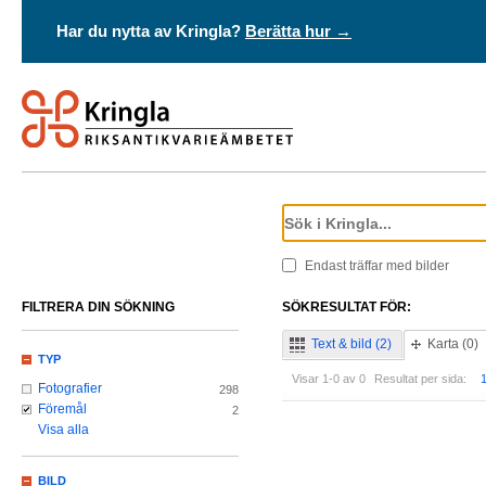
Har du nytta av Kringla?
Berätta hur →
Endast träffar med bilder
FILTRERA DIN SÖKNING
SÖKRESULTAT FÖR:
Text & bild (2)
Karta (0)
TYP
Visar 1-0 av 0
Resultat per sida:
Fotografier
298
Föremål
2
Visa alla
BILD