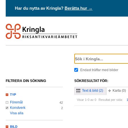
Har du nytta av Kringla?
Berätta hur →
Endast träffar med bilder
FILTRERA DIN SÖKNING
SÖKRESULTAT FÖR:
Text & bild (2)
Karta (0)
TYP
Visar 1-0 av 0
Resultat per sida:
Föremål
42
Konstverk
2
Visa alla
BILD