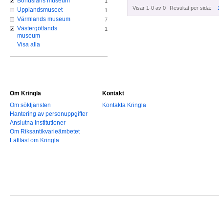
Bohusläns museum
1
Visar 1-0 av 0
Resultat per sida:
Upplandsmuseet
1
Värmlands museum
7
Västergötlands
1
museum
Visa alla
Om Kringla
Kontakt
Om söktjänsten
Kontakta Kringla
Hantering av personuppgifter
Anslutna institutioner
Om Riksantikvarieämbetet
Lättläst om Kringla