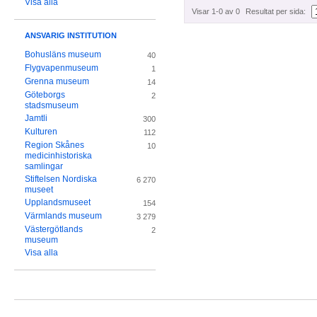
Visa alla
Visar 1-0 av 0
Resultat per sida:
ANSVARIG INSTITUTION
Bohusläns museum
40
Flygvapenmuseum
1
Grenna museum
14
Göteborgs
2
stadsmuseum
Jamtli
300
Kulturen
112
Region Skånes
10
medicinhistoriska
samlingar
Stiftelsen Nordiska
6 270
museet
Upplandsmuseet
154
Värmlands museum
3 279
Västergötlands
2
museum
Visa alla