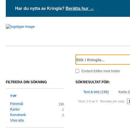
Har du nytta av Kringla?
Berätta hur →
Endast träffar med bilder
FILTRERA DIN SÖKNING
SÖKRESULTAT FÖR:
Text & bild (198)
Karta (
TYP
Visar 1-0 av 0
Resultat per sida:
Föremål
195
Kartor
1
Konstverk
2
Visa alla