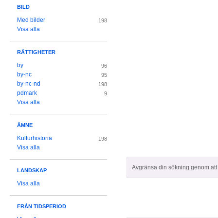
BILD
Med bilder
198
Visa alla
RÄTTIGHETER
by
96
by-nc
95
by-nc-nd
198
pdmark
9
Visa alla
ÄMNE
Kulturhistoria
198
Visa alla
Avgränsa din sökning genom att z
LANDSKAP
Visa alla
FRÅN TIDSPERIOD